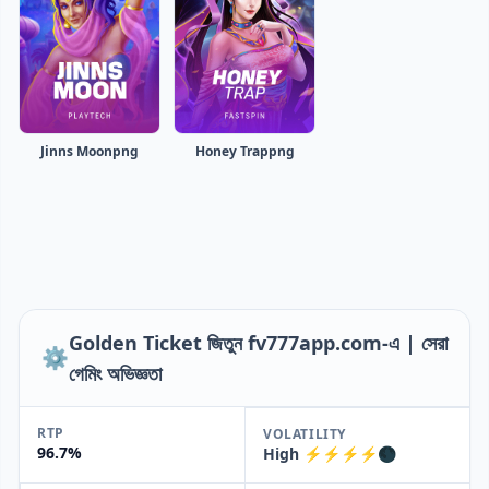
Jinns Moonpng
Honey Trappng
Golden Ticket জিতুন fv777app.com-এ | সেরা
⚙️
গেমিং অভিজ্ঞতা
RTP
VOLATILITY
96.7%
High ⚡⚡⚡⚡🌑