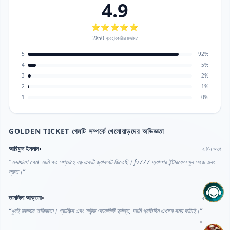
4.9
⭐⭐⭐⭐⭐
2850 ব্যবহারকারীর মতামত
5
92%
4
5%
3
2%
2
1%
1
0%
GOLDEN TICKET গেমটি সম্পর্কে খেলোয়াড়দের অভিজ্ঞতা
আরিফুল ইসলাম
২ দিন আগে
●
“অসাধারণ গেম! আমি গত সপ্তাহে বড় একটি জ্যাকপট জিতেছি। fv777 অ্যাপের ইন্টারফেস খুব সহজ এবং
দ্রুত।”
তানজিনা আক্তার
৫ দিন আগে
●
“খুবই মজাদার অভিজ্ঞতা। গ্রাফিক্স এবং সাউন্ড কোয়ালিটি দুর্দান্ত, আমি প্রতিদিন এখানে সময় কাটাই।”