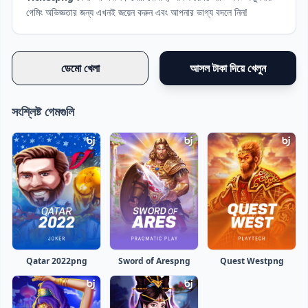
গেমিং অভিজ্ঞতার জন্য এখনই জয়েন করুন এবং আপনার ভাগ্য বদলে নিন!
ডেমো খেলা
আসল টাকা দিয়ে খেলুন
সংশ্লিষ্ট গেমগুলি
Qatar 2022png
Sword of Arespng
Quest Westpng