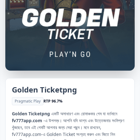
▶
Golden Ticketpng
Pragmatic Play
RTP 96.7%
Golden Ticketpng
একটি অসাধারণ এবং রোমাঞ্চকর গেম যা বর্তমানে
fv777app.com
-এ উপলব্ধ। আপনি যদি ভাগ্য এবং উত্তেজনার সংমিশ্রণ
খুঁজছেন, তবে এই গেমটি আপনার জন্য সেরা পছন্দ। মনে রাখবেন,
fv777app.com-এ Golden Ticket সংগ্রহ করুন এবং জিতে নিন