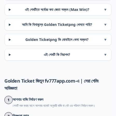
এই গেমটিতে সর্বোচ্চ কত জেতা সম্ভব (Max Win)?
▼
আমি কি বিনামূল্যে Golden Ticketpng খেলতে পারি?
▼
Golden Ticketpng কি মোবাইলে খেলা সম্ভব?
▼
এই গেমটি কি নিরাপদ?
▼
Golden Ticket জিতুন fv777app.com-এ | সেরা গেমিং
অভিজ্ঞতা
আপনার বাজি নির্ধারণ করুন
1
গেমটি শুরু করার আগে আপনার বাজেট অনুযায়ী বাজি বা বেট এর পরিমাণ নির্বাচন করুন।
রিলগুলো ঘুরান