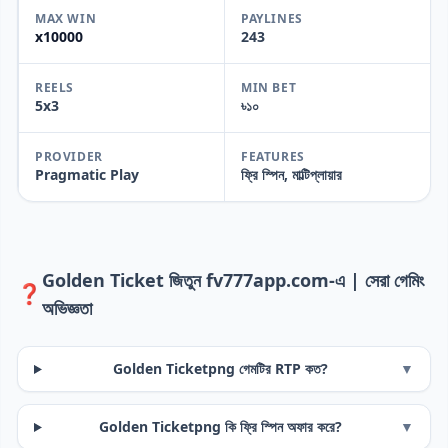
MAX WIN
PAYLINES
x10000
243
REELS
MIN BET
5x3
৳১০
PROVIDER
FEATURES
Pragmatic Play
ফ্রি স্পিন, মাল্টিপ্লায়ার
Golden Ticket জিতুন fv777app.com-এ | সেরা গেমিং
❓
অভিজ্ঞতা
Golden Ticketpng গেমটির RTP কত?
▼
Golden Ticketpng কি ফ্রি স্পিন অফার করে?
▼