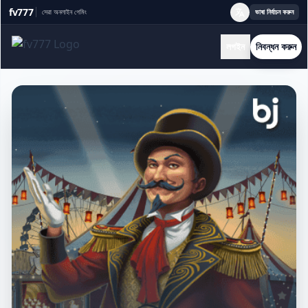
fv777
সেরা অনলাইন গেমিং
ভাষা নির্বাচন করুন
লগইন
নিবন্ধন করুন