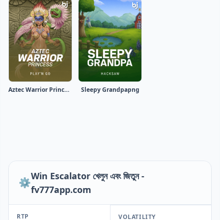
Aztec Warrior Princesspng
Sleepy Grandpapng
Win Escalator খেলুন এবং জিতুন -
⚙️
fv777app.com
RTP
VOLATILITY