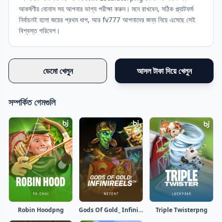
আকর্ষণীয় বোনাস সহ আপনার ভাগ্য পরীক্ষা করুন। মনে রাখবেন, সঠিক প্ল্যাটফর্ম
নির্বাচনই হলো জয়ের প্রথম ধাপ, আর fv777 আপনাদের জন্য নিয়ে এসেছে সেই
বিশ্বস্ত পরিবেশ।
ডেমো খেলুন
আসল টাকা দিয়ে খেলুন
সম্পর্কিত গেমগুলি
Robin Hoodpng
Gods Of Gold_ InfiniReels™png
Triple Twisterpng